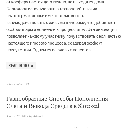
атмосферу настоящего казино, не выходя из дома.
Благодаря использованию технологий, в таких
платформах игроки имеют возможность
взаимодействовать с живыми дилерами, что добавляет
особый шарм и волнение в процесс игры. Эта инновация
позволяет каждому участнику почувствовать себя частью
настоящего игрового процесса, создавая эффект
присутствия. Одним из ключевых аспектов…
READ MORE »
Filed Under:
DIY
Разнообразные Способы Пополнения
Счета и Вывода Средств в Slotozal
August 27, 2024
by
Admin2