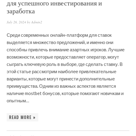
для успешного инвестирования и
заработка
July 26, 2024
by
Admin2
Среди современных онлайн-платформ для ставок
выделяется множество предложений, и именно они
способны привлечь внимание азартных игроков. Лучшие
возможности, которые предоставляет оператор, могут
сыграть ключевую роль в выборе, где сделать ставку. В
этой статье рассмотрим наиболее привлекательные
варианты, которые могут принести дополнительные
преимущества. Одним из важных аспектов является
наличие mostbet бонусов, которые помогают новичкам и
опытным…
READ MORE »