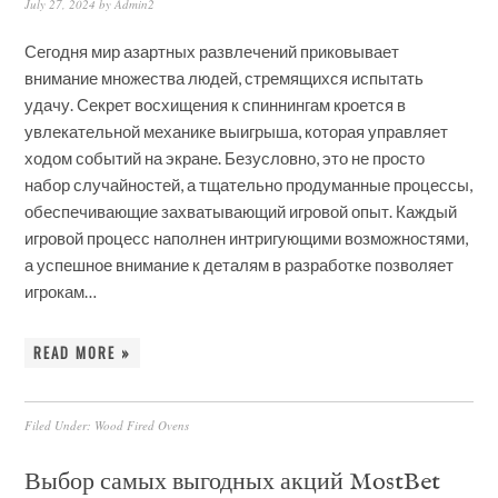
July 27, 2024
by
Admin2
Сегодня мир азартных развлечений приковывает
внимание множества людей, стремящихся испытать
удачу. Секрет восхищения к спиннингам кроется в
увлекательной механике выигрыша, которая управляет
ходом событий на экране. Безусловно, это не просто
набор случайностей, а тщательно продуманные процессы,
обеспечивающие захватывающий игровой опыт. Каждый
игровой процесс наполнен интригующими возможностями,
а успешное внимание к деталям в разработке позволяет
игрокам…
READ MORE »
Filed Under:
Wood Fired Ovens
Выбор самых выгодных акций MostBet