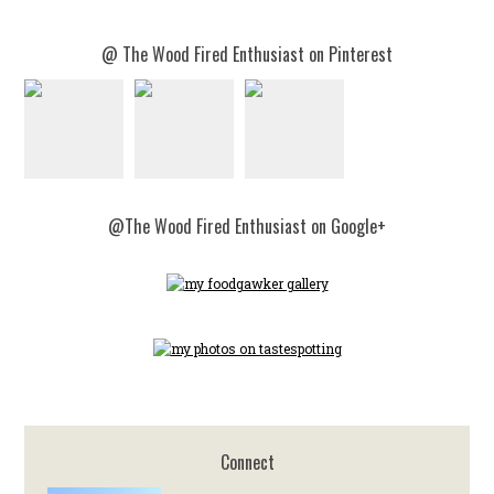
@ The Wood Fired Enthusiast on Pinterest
@The Wood Fired Enthusiast on Google+
Connect