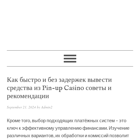
Как быстро и без задержек вывести
средства из Pin-up Casino советы и
рекомендации
September 21, 2024
by
Admin2
Кроме того, выбор подходящих платёжных систем – это
ключ к эффективному управлению финансами. Изучение
различных вариантов, их обработки и комиссий позволит