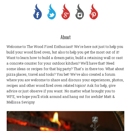
About
Welcome to The Wood Fired Enthusiast! We're here not just to help you
build your wood fired oven, but also to help you get the most out of it!
Want to learn how to build a dream patio, build a retaining wall or cast
a concrete counter for your outdoor kitchen? We'll have that! Need
some ideas or recipes for that big party? That's in there too. What about
pizza places, travel and tools? You bet! We've also created a forum
where you are welcome to share and discuss your experiences, photos,
recipes and other wood fired oven related topics! Ask for help, give
advice or just observe if you want. No matter what brought you to
WFE, we hope you'll stick around and hang out for awhile! Matt &
Mellissa Sevigny